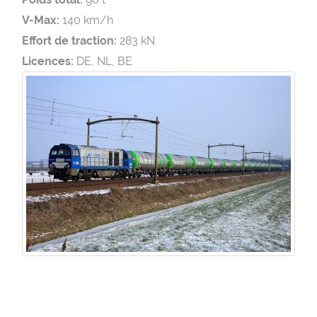
V-Max:
140 km/h
Effort de traction:
283 kN
Licences:
DE, NL, BE