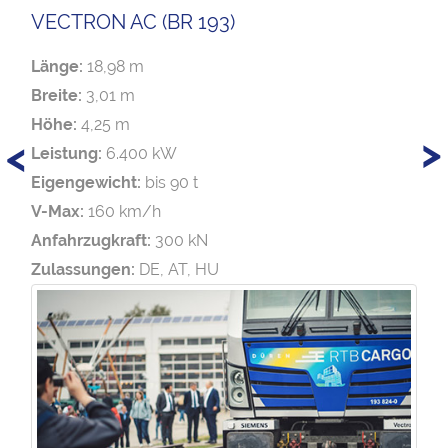
VECTRON AC (BR 193)
Länge:
18,98 m
Breite:
3,01 m
Höhe:
4,25 m
>
<
Leistung:
6.400 kW
Eigengewicht:
bis 90 t
V-Max:
160 km/h
Anfahrzugkraft:
300 kN
Zulassungen:
DE, AT, HU