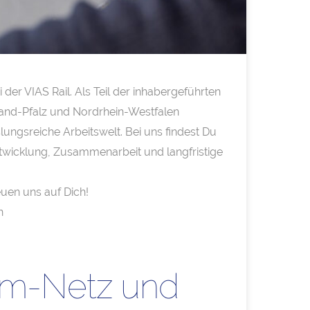
er VIAS Rail. Als Teil der inhabergeführten
nland-Pfalz und Nordrhein-Westfalen
ungsreiche Arbeitswelt. Bei uns findest Du
 Entwicklung, Zusammenarbeit und langfristige
euen uns auf Dich!
n
alm-Netz und