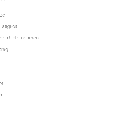
tze
ätigkeit
enden Unternehmen
trag
t)
n