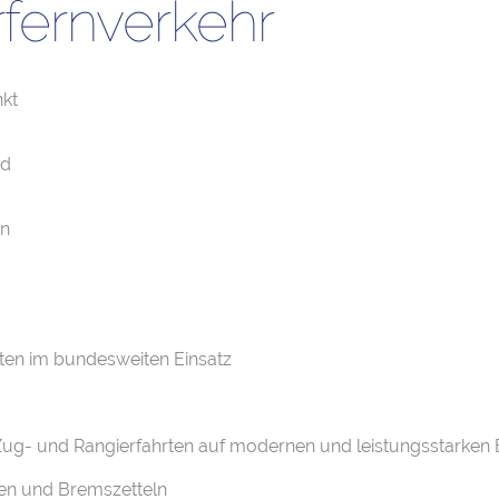
rfernverkehr
kt
nd
en
en im bundesweiten Einsatz
Zug- und Rangierfahrten auf modernen und leistungsstarken 
en und Bremszetteln