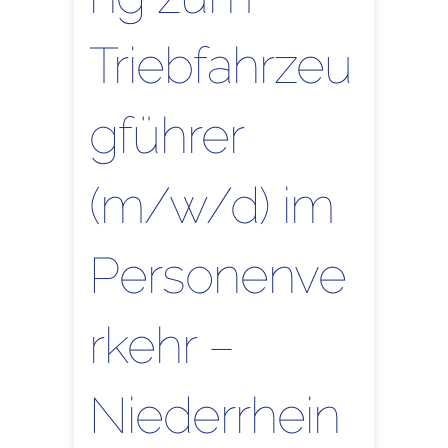
Triebfahrzeu
gführer
(m/w/d) im
Personenve
rkehr –
Niederrhein