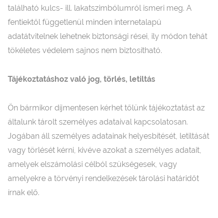
található kulcs- ill. lakatszimbólumról ismeri meg. A
fentiektől függetlenül minden internetalapú
adatátvitelnek lehetnek biztonsági rései, ily módon tehát
tökéletes védelem sajnos nem biztosítható.
Tájékoztatáshoz való jog, törlés, letiltás
Ön bármikor díjmentesen kérhet tőlünk tájékoztatást az
általunk tárolt személyes adataival kapcsolatosan.
Jogában áll személyes adatainak helyesbítését, letiltását
vagy törlését kérni, kivéve azokat a személyes adatait,
amelyek elszámolási célból szükségesek, vagy
amelyekre a törvényi rendelkezések tárolási határidőt
írnak elő.