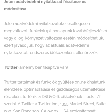
Jelen adatvédelmi nyilatkozat frissítése és
módosítása
Jelen adatvédelmi nyilatkozatotaz esetlegesen
megváltozott funkciók (pl. honlapunk továbbfejlesztése)
vagy a jogi környezet változása esetén módosíthatjuk,
ezért javasoljuk, hogy az aktuális adatvédelmi
nyilatkozatot rendszeres időközönként ellenőrizzék.
Twitter
(amennyiben telepítve van)
Twitter tartalmak és funkciók gyűjtése online kínálatunk
elemzése, optimalizálása és gazdaságos üzemeltetése
részeként történik, a DSGVO 6. cikkelyének 1. bek. 1/f.
szerint. A Twitter a Twitter Inc., 1355 Market Street, Suite
900, San Francisco, CA 94103, USA szolgáltatását