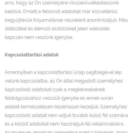
arra, hogy az Ön személyére visszakövetkeztessünk
belőlük. Emiatt a felsorolt adatokat már közvetlenül
begyűjtésük folyamatának részeként anonimizáljuk. Más
statisztikai és elemző eszközöket jelen weboldal
kapcsán nem veszünk igénybe.
Kapcsolattartási adatok
Amennyiben a kapcsolattartási űrlap segítségével lép
velünk kapcsolatba, az Ön által megadott személyhez
kapcsolódó adatokat csak a megkeresésének
feldolgozásához vesszük igénybe és ennek során
adatait természetesen bizalmasan kezeljük. Személyhez
kapcsolódó adatait nem adjuk tovább külső fél számára
és a közölt adatokat nem használjuk fel reklámcélokra.
Az érvényes emailcím megadása azért szükséges, hogy