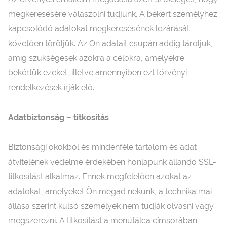
megkeresésére válaszolni tudjunk. A bekért személyhez
kapcsolódó adatokat megkeresésének lezárását
követően töröljük. Az Ön adatait csupán addig tároljuk,
amíg szükségesek azokra a célokra, amelyekre
bekértük ezeket, illetve amennyiben ezt törvényi
rendelkezések írják elő.
Adatbiztonság – titkosítás
Biztonsági okokból és mindenféle tartalom és adat
átvitelének védelme érdekében honlapunk állandó SSL-
titkosítást alkalmaz. Ennek megfelelően azokat az
adatokat, amelyeket Ön megad nekünk, a technika mai
állása szerint külső személyek nem tudják olvasni vagy
megszerezni. A titkosítást a menütálca címsorában