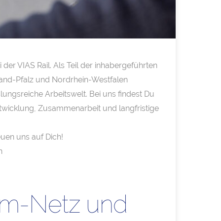
er VIAS Rail. Als Teil der inhabergeführten
nland-Pfalz und Nordrhein-Westfalen
ungsreiche Arbeitswelt. Bei uns findest Du
 Entwicklung, Zusammenarbeit und langfristige
euen uns auf Dich!
n
alm-Netz und